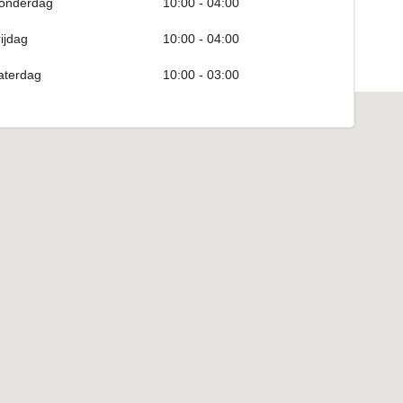
onderdag
10:00 - 04:00
rijdag
10:00 - 04:00
aterdag
10:00 - 03:00