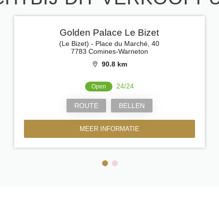
Golden Palace Le Bizet
(Le Bizet) - Place du Marché, 40
7783 Comines-Warneton
90.8 km
24/24
Open
ROUTE
BELLEN
MEER INFORMATIE