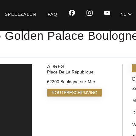
SPEELZALEN
FAQ
NL
 Golden Palace Boulogn
ADRES
Place De La République
O
62200 Boulogne-sur-Mer
Z
ROUTEBESCHRIJVING
M
D
W