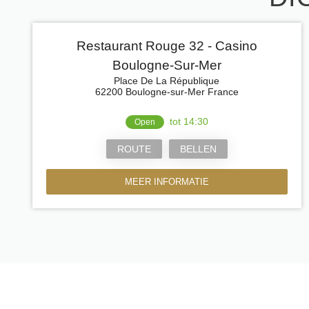
Restaurant Rouge 32 - Casino
Boulogne-Sur-Mer
Place De La République
62200 Boulogne-sur-Mer France
tot 14:30
Open
ROUTE
BELLEN
MEER INFORMATIE