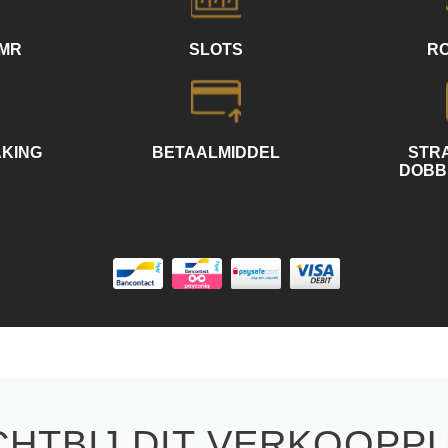
MR
SLOTS
R
KING
BETAALMIDDEL
STR
DOBB
CHTBIJ DIT VERKOOPP