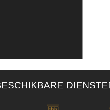
BESCHIKBARE DIENSTE