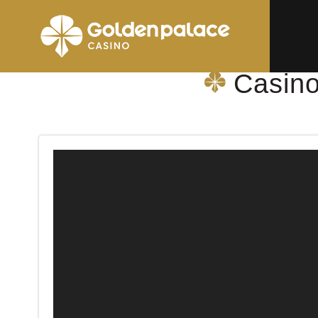
Startpagina
Casino Golden Palace Boulogne-sur-Mer
Casino