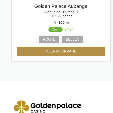
Golden Palace Aubange
Avenue de l'Europe, 1
6790 Aubange
100 m
24/24
Open
ROUTE
BELLEN
MEER INFORMATIE