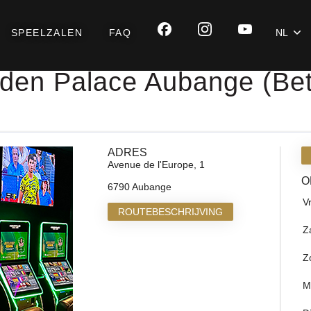
SPEELZALEN
FAQ
NL
den Palace Aubange (Be
ADRES
Avenue de l'Europe, 1
O
6790 Aubange
V
ROUTEBESCHRIJVING
Z
Z
M