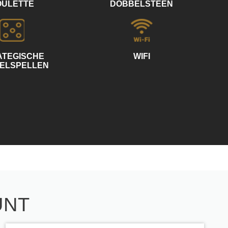
OULETTE
DOBBELSTEEN
ATEGISCHE
WIFI
ELSPELLEN
UNT