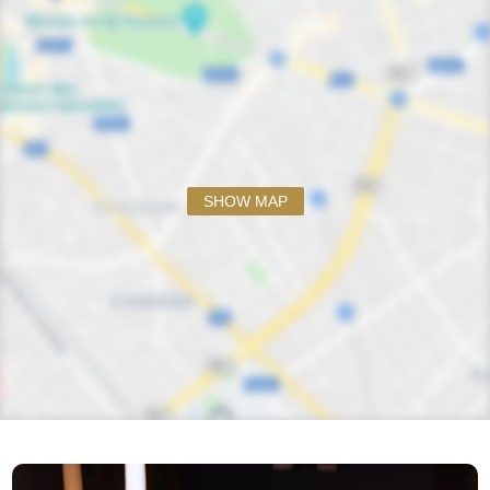
SHOW MAP