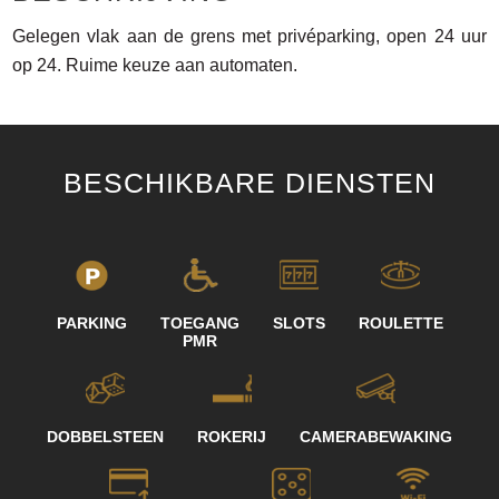
Gelegen vlak aan de grens met privéparking, open 24 uur
op 24. Ruime keuze aan automaten.
BESCHIKBARE DIENSTEN
PARKING
TOEGANG
SLOTS
ROULETTE
PMR
DOBBELSTEEN
ROKERIJ
CAMERABEWAKING