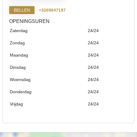
BELLEN
+3269647197
OPENINGSUREN
Zaterdag
24/24
Zondag
24/24
Maandag
24/24
Dinsdag
24/24
Woensdag
24/24
Donderdag
24/24
Vrijdag
24/24