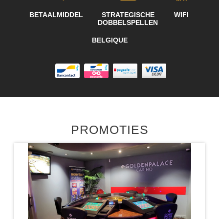
BETAALMIDDEL
STRATEGISCHE
WIFI
DOBBELSPELLEN
BELGIQUE
PROMOTIES