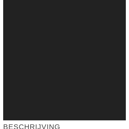
BESCHRIJVING