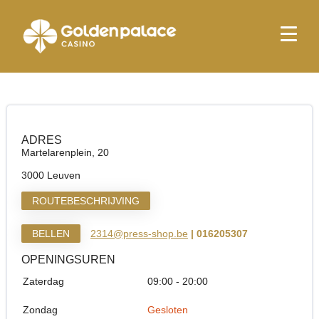
Startpagina
Relay Leuven Hal (Hubiz)
Relay Leuven Hal (Hubiz)
ADRES
Martelarenplein, 20
3000 Leuven
ROUTEBESCHRIJVING
BELLEN
2314@press-shop.be
| 016205307
OPENINGSUREN
Zaterdag
09:00 - 20:00
Zondag
Gesloten