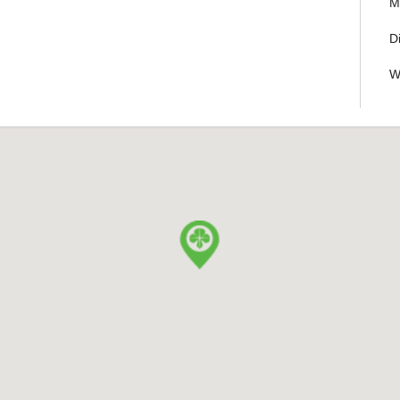
M
D
W