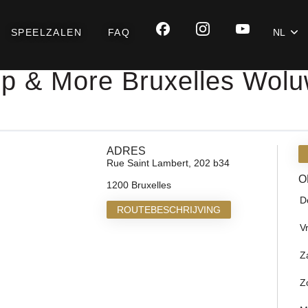
SPEELZALEN
FAQ
NL
p & More Bruxelles Wol
ADRES
Rue Saint Lambert, 202 b34
O
1200 Bruxelles
D
ROUTEBESCHRIJVING
V
Z
Z