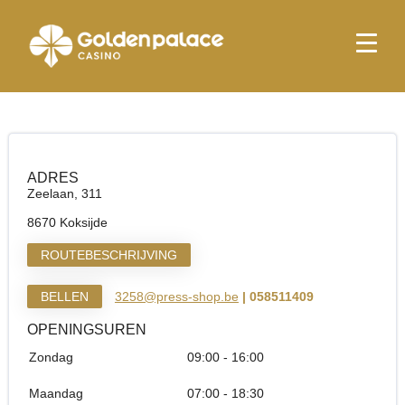
Startpagina
Press Shop & More Koksijde Casino
Press Shop & More Koksijde Casino
ADRES
Zeelaan, 311
8670 Koksijde
ROUTEBESCHRIJVING
BELLEN
3258@press-shop.be
| 058511409
OPENINGSUREN
Zondag
09:00 - 16:00
Maandag
07:00 - 18:30