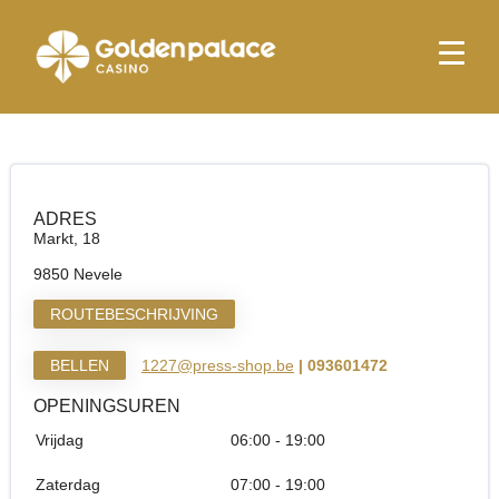
Startpagina
Press Shop & More Nevele Markt
Press Shop & More Nevele Markt
ADRES
Markt, 18
9850 Nevele
ROUTEBESCHRIJVING
BELLEN
1227@press-shop.be
| 093601472
OPENINGSUREN
Vrijdag
06:00 - 19:00
Zaterdag
07:00 - 19:00