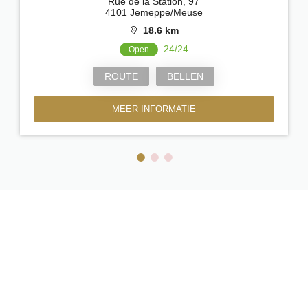
Rue de la Station, 97
4101 Jemeppe/Meuse
18.6 km
24/24
Open
ROUTE
BELLEN
MEER INFORMATIE