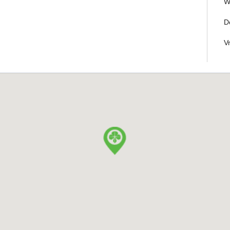
W
D
V