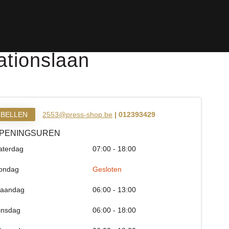
ationslaan
BELLEN
2553@press-shop.be
| 012393429
PENINGSUREN
aterdag
07:00 - 18:00
ondag
Gesloten
aandag
06:00 - 13:00
insdag
06:00 - 18:00