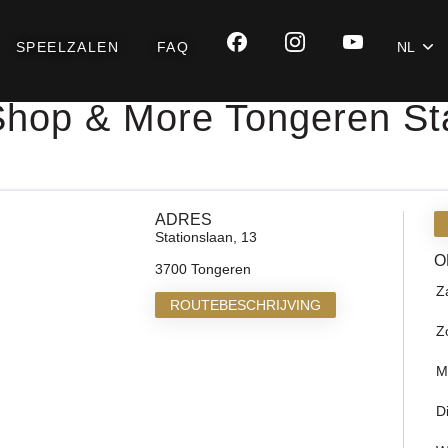
SPEELZALEN
FAQ
NL
Shop & More Tongeren St
ADRES
Stationslaan, 13
O
3700 Tongeren
Z
ROUTEBESCHRIJVING
Z
M
D