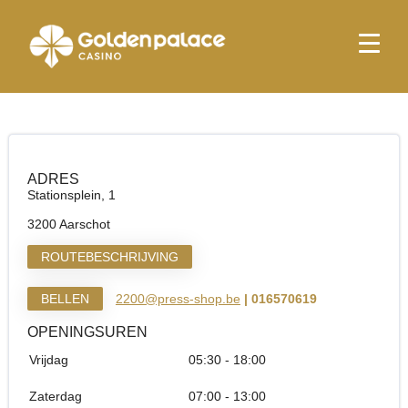
Startpagina
Relay Aarschot
Relay Aarschot
ADRES
Stationsplein, 1
3200 Aarschot
ROUTEBESCHRIJVING
BELLEN
2200@press-shop.be
| 016570619
OPENINGSUREN
Vrijdag
05:30 - 18:00
Zaterdag
07:00 - 13:00