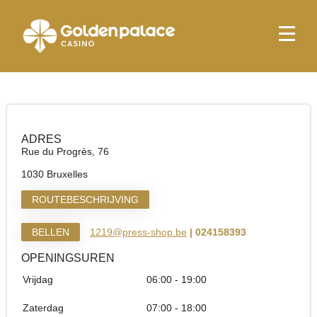
Startpagina
Relay Bruxelles Nord Couloir
Relay Bruxelles Nord Couloir
ADRES
Rue du Progrès, 76
1030 Bruxelles
ROUTEBESCHRIJVING
BELLEN
1219@press-shop.be
| 024158393
OPENINGSUREN
Vrijdag
06:00 - 19:00
Zaterdag
07:00 - 18:00