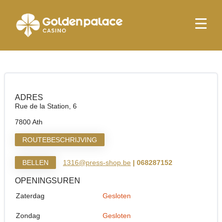
Startpagina
Relay Ath
Relay Ath
ADRES
Rue de la Station, 6
7800 Ath
ROUTEBESCHRIJVING
BELLEN
1316@press-shop.be
| 068287152
OPENINGSUREN
Zaterdag
Gesloten
Zondag
Gesloten