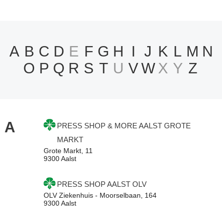
A
B
C
D
E
F
G
H
I
J
K
L
M
N
O
P
Q
R
S
T
U
V
W
X
Y
Z
A
PRESS SHOP & MORE AALST GROTE
MARKT
Grote Markt, 11
9300 Aalst
PRESS SHOP AALST OLV
OLV Ziekenhuis - Moorselbaan, 164
9300 Aalst