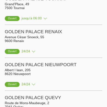
Grand'Place, 49
7500 Tournai
jusqu'à 06:00
Ouvert
GOLDEN PALACE RENAIX
Avenue César Snoeck, 55
9600 Renaix
24/24
Ouvert
GOLDEN PALACE NIEUWPOORT
Albert I laan, 205
8620 Nieuwpoort
24/24
Ouvert
GOLDEN PALACE QUEVY
Route de Mons-Maubeuge, 2
7041 Quévy