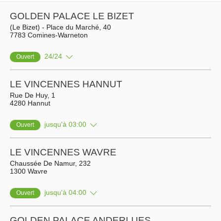
GOLDEN PALACE LE BIZET
(Le Bizet) - Place du Marché, 40
7783 Comines-Warneton
24/24
Ouvert
LE VINCENNES HANNUT
Rue De Huy, 1
4280 Hannut
jusqu'à 03:00
Ouvert
LE VINCENNES WAVRE
Chaussée De Namur, 232
1300 Wavre
jusqu'à 04:00
Ouvert
GOLDEN PALACE ANDERLUES