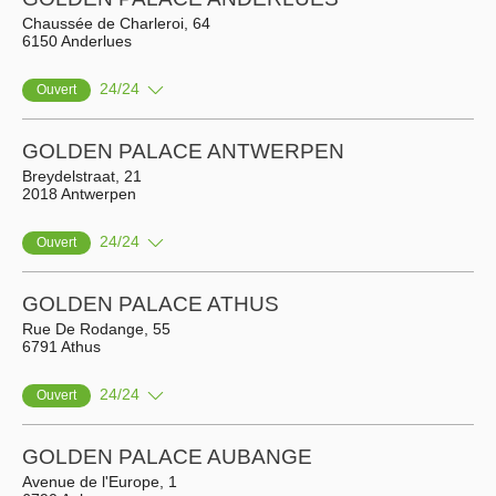
Chaussée de Charleroi, 64
6150 Anderlues
24/24
Ouvert
GOLDEN PALACE ANTWERPEN
Breydelstraat, 21
2018 Antwerpen
24/24
Ouvert
GOLDEN PALACE ATHUS
Rue De Rodange, 55
6791 Athus
24/24
Ouvert
GOLDEN PALACE AUBANGE
Avenue de l'Europe, 1