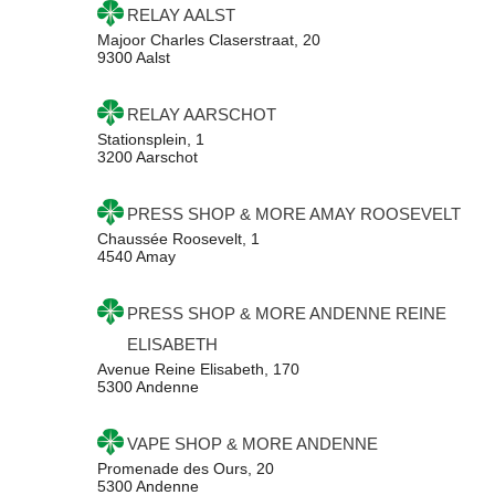
RELAY AALST
Majoor Charles Claserstraat, 20
9300 Aalst
RELAY AARSCHOT
Stationsplein, 1
3200 Aarschot
PRESS SHOP & MORE AMAY ROOSEVELT
Chaussée Roosevelt, 1
4540 Amay
PRESS SHOP & MORE ANDENNE REINE
ELISABETH
Avenue Reine Elisabeth, 170
5300 Andenne
VAPE SHOP & MORE ANDENNE
Promenade des Ours, 20
5300 Andenne