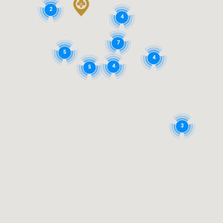
2
4
7
5
4
4
5
3