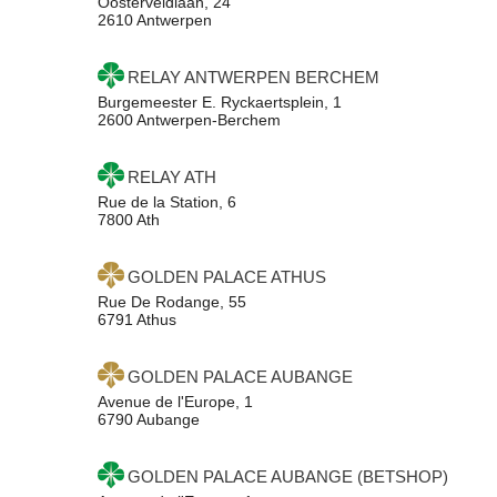
Oosterveldlaan, 24
2610 Antwerpen
RELAY ANTWERPEN BERCHEM
Burgemeester E. Ryckaertsplein, 1
2600 Antwerpen-Berchem
RELAY ATH
Rue de la Station, 6
7800 Ath
GOLDEN PALACE ATHUS
Rue De Rodange, 55
6791 Athus
GOLDEN PALACE AUBANGE
Avenue de l'Europe, 1
6790 Aubange
GOLDEN PALACE AUBANGE (BETSHOP)