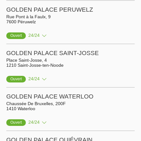
GOLDEN PALACE PERUWELZ
Rue Pont à la Faulx, 9
7600 Péruwelz
24/24
Ouvert
GOLDEN PALACE SAINT-JOSSE
Place Saint-Josse, 4
1210 Saint-Josse-ten-Noode
24/24
Ouvert
GOLDEN PALACE WATERLOO
Chaussée De Bruxelles, 200F
1410 Waterloo
24/24
Ouvert
GOLDEN PALACE QUIÉVRAIN