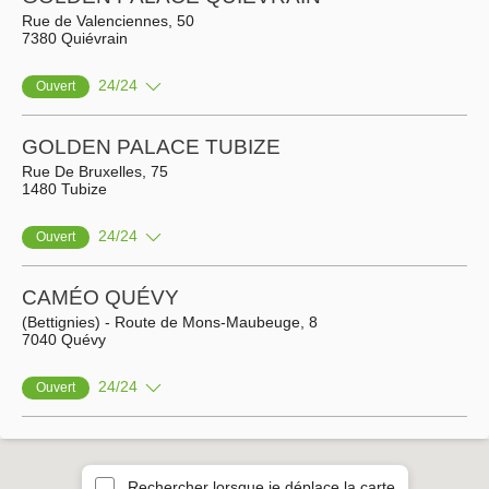
Rue de Valenciennes, 50
7380 Quiévrain
24/24
Ouvert
GOLDEN PALACE TUBIZE
Rue De Bruxelles, 75
1480 Tubize
24/24
Ouvert
CAMÉO QUÉVY
(Bettignies) - Route de Mons-Maubeuge, 8
7040 Quévy
24/24
Ouvert
Rechercher lorsque je déplace la carte