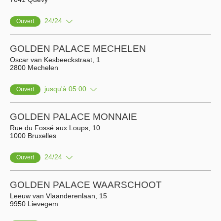
24/24
Ouvert
GOLDEN PALACE MECHELEN
Oscar van Kesbeeckstraat, 1
2800 Mechelen
jusqu'à 05:00
Ouvert
GOLDEN PALACE MONNAIE
Rue du Fossé aux Loups, 10
1000 Bruxelles
24/24
Ouvert
GOLDEN PALACE WAARSCHOOT
Leeuw van Vlaanderenlaan, 15
9950 Lievegem