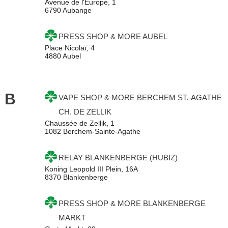
Avenue de l'Europe, 1
6790 Aubange
PRESS SHOP & MORE AUBEL
Place Nicolaï, 4
4880 Aubel
B
VAPE SHOP & MORE BERCHEM ST.-AGATHE
CH. DE ZELLIK
Chaussée de Zellik, 1
1082 Berchem-Sainte-Agathe
RELAY BLANKENBERGE (HUBIZ)
Koning Leopold III Plein, 16A
8370 Blankenberge
PRESS SHOP & MORE BLANKENBERGE
MARKT