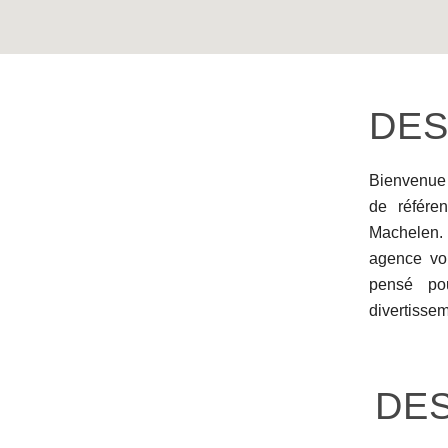
DES
Bienvenue
de référen
Machelen. S
agence vo
pensé po
divertisse
DE