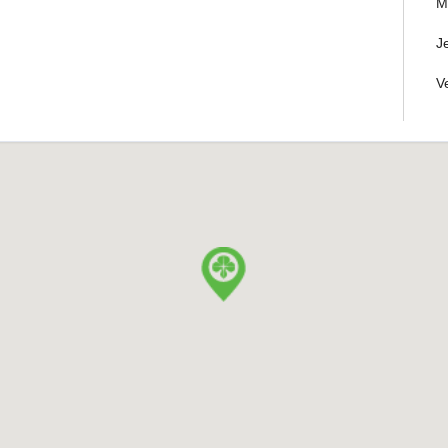
M
J
V