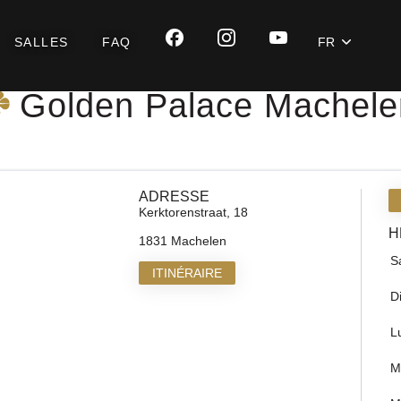
SALLES
FAQ
FR
Golden Palace Machele
ADRESSE
Kerktorenstraat, 18
H
1831 Machelen
S
ITINÉRAIRE
D
L
M