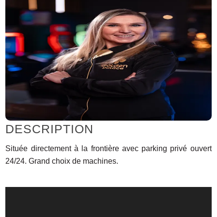
DESCRIPTION
Située directement à la frontière avec parking privé ouvert
24/24. Grand choix de machines.