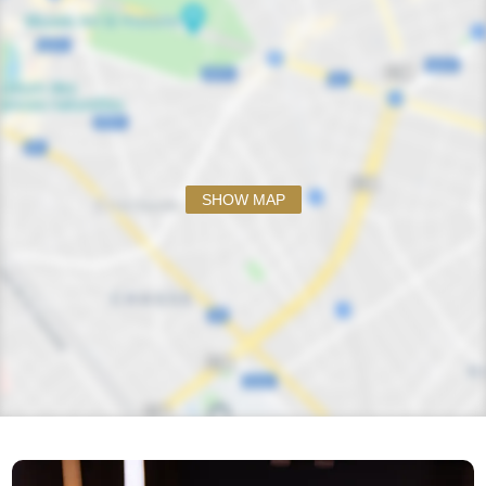
SHOW MAP