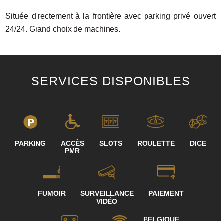
Située directement à la frontière avec parking privé ouvert
24/24. Grand choix de machines.
SERVICES DISPONIBLES
PARKING
ACCÈS
SLOTS
ROULETTE
DICE
PMR
FUMOIR
SURVEILLANCE
PAIEMENT
VIDÉO
BELGIQUE