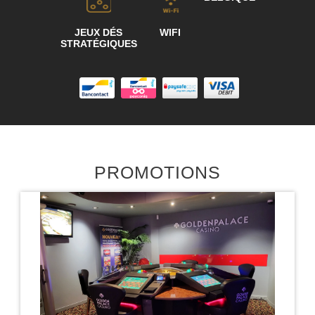
JEUX DÉS
WIFI
STRATÉGIQUES
PROMOTIONS