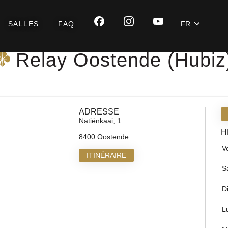
SALLES
FAQ
FR
Relay Oostende (Hubiz
ADRESSE
Natiënkaai, 1
H
8400 Oostende
V
ITINÉRAIRE
S
D
L