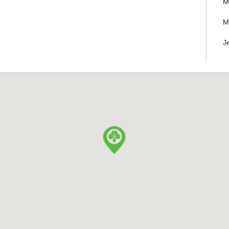
M
M
J