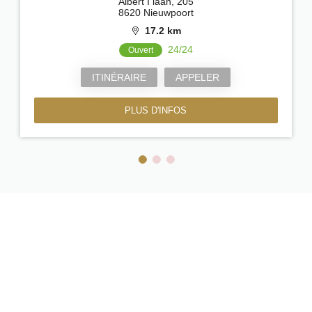
Albert I laan, 205
8620 Nieuwpoort
17.2 km
24/24
Ouvert
ITINÉRAIRE
APPELER
PLUS D'INFOS