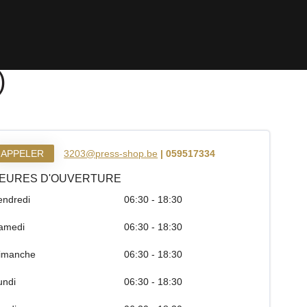
)
APPELER
3203@press-shop.be
| 059517334
EURES D'OUVERTURE
endredi
06:30 - 18:30
amedi
06:30 - 18:30
imanche
06:30 - 18:30
undi
06:30 - 18:30