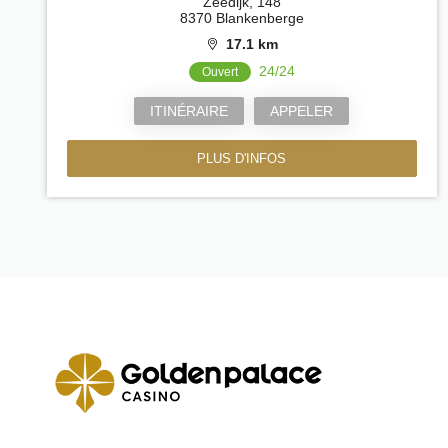
Zeedijk, 148
8370 Blankenberge
17.1 km
24/24
Ouvert
ITINÉRAIRE
APPELER
PLUS D'INFOS