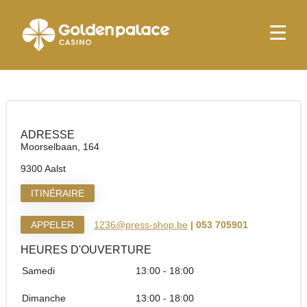
page d'accueil
Press Shop Aalst OLV
Press Shop Aalst OLV
ADRESSE
Moorselbaan, 164
9300 Aalst
ITINÉRAIRE
APPELER
1236@press-shop.be
| 053 705901
HEURES D'OUVERTURE
Samedi
13:00 - 18:00
Dimanche
13:00 - 18:00