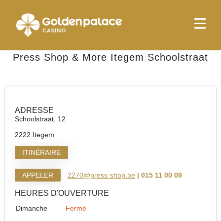
page d'accueil
Press Shop & More Itegem Schoolstraat
Press Shop & More Itegem Schoolstraat
ADRESSE
Schoolstraat, 12
2222 Itegem
ITINÉRAIRE
APPELER
2270@press-shop.be
| 015 11 00 09
HEURES D'OUVERTURE
Dimanche
Fermé