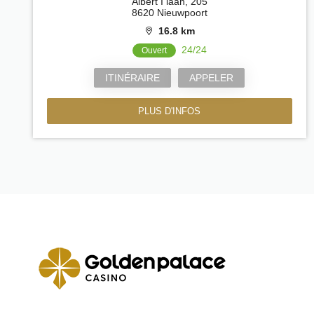
Albert I laan, 205
8620 Nieuwpoort
16.8 km
24/24
Ouvert
ITINÉRAIRE
APPELER
PLUS D'INFOS