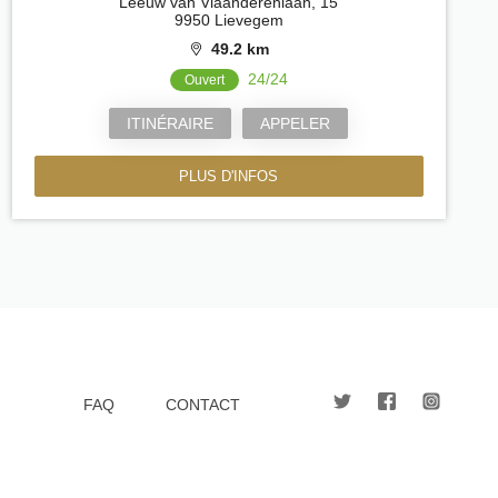
Leeuw van Vlaanderenlaan, 15
9950 Lievegem
49.2 km
24/24
Ouvert
ITINÉRAIRE
APPELER
PLUS D'INFOS
FAQ
CONTACT