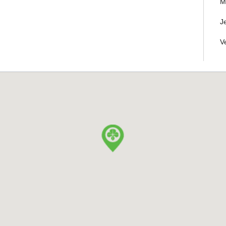
M
J
V