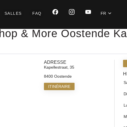
SALLES
FAQ
FR
hop & More Oostende Kap
ADRESSE
Kapellestraat, 35
H
8400 Oostende
S
ITINÉRAIRE
D
L
M