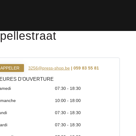
ellestraat
APPELER
3256@press-shop.be
| 059 83 55 81
EURES D'OUVERTURE
amedi
07:30 - 18:30
imanche
10:00 - 18:00
undi
07:30 - 18:30
ardi
07:30 - 18:30