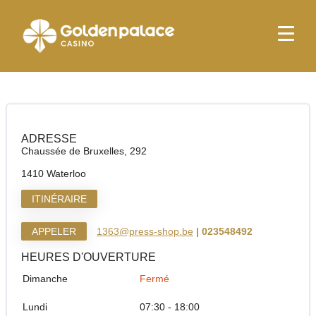
page d'accueil
Press Shop & More Waterloo
Press Shop & More Waterloo
ADRESSE
Chaussée de Bruxelles, 292
1410 Waterloo
ITINÉRAIRE
APPELER
1363@press-shop.be
| 023548492
HEURES D'OUVERTURE
Dimanche
Fermé
Lundi
07:30 - 18:00