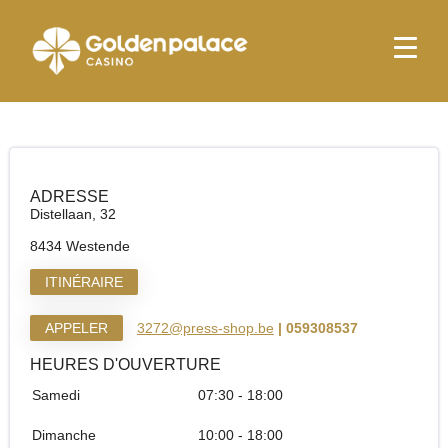
page d'accueil
Press Shop & More Westende Distel
Press Shop & More Westende Distel
ADRESSE
Distellaan, 32
8434 Westende
ITINÉRAIRE
APPELER
3272@press-shop.be
| 059308537
HEURES D'OUVERTURE
Samedi
07:30 - 18:00
Dimanche
10:00 - 18:00