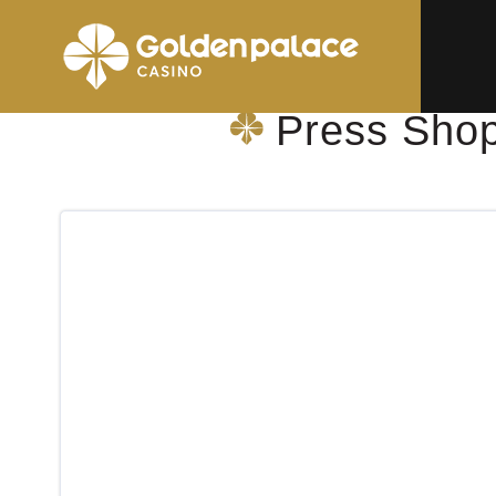
page d'accueil
Press Shop & More Westende Essex Scottish
Press Shop