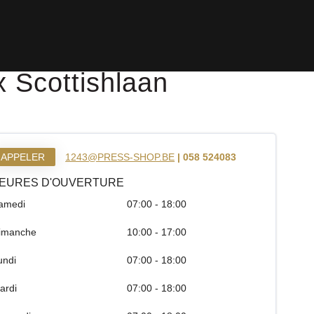
 Scottishlaan
APPELER
1243@PRESS-SHOP.BE
| 058 524083
EURES D'OUVERTURE
amedi
07:00 - 18:00
imanche
10:00 - 17:00
undi
07:00 - 18:00
ardi
07:00 - 18:00