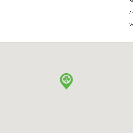
M
J
V