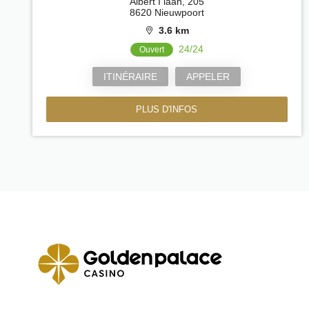
Albert I laan, 205
8620 Nieuwpoort
3.6 km
24/24
Ouvert
ITINÉRAIRE
APPELER
PLUS D'INFOS