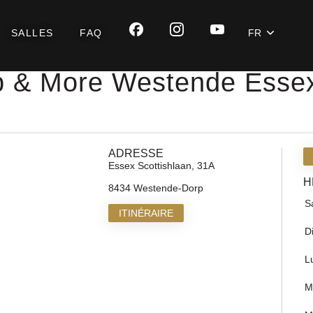
SALLES
FAQ
FR
laan
 & More Westende Essex
ADRESSE
Essex Scottishlaan, 31A
H
8434 Westende-Dorp
S
ITINÉRAIRE
D
L
M