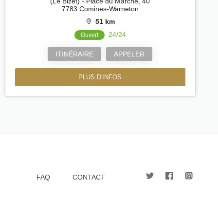
(Le Bizet) - Place du Marché, 40
7783 Comines-Warneton
51 km
24/24
Ouvert
ITINÉRAIRE
APPELER
PLUS D'INFOS
FAQ
CONTACT