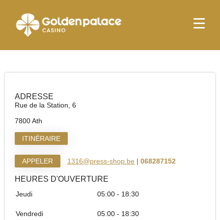
page d'accueil
Relay Ath
Relay Ath
ADRESSE
Rue de la Station, 6
7800 Ath
ITINÉRAIRE
APPELER
1316@press-shop.be
| 068287152
HEURES D'OUVERTURE
Jeudi
05:00 - 18:30
Vendredi
05:00 - 18:30