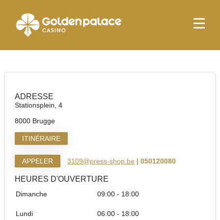
page d'accueil
Relay Brugge Tunnel
Relay Brugge Tunnel
ADRESSE
Stationsplein, 4
8000 Brugge
ITINÉRAIRE
APPELER
3109@press-shop.be
| 050120080
HEURES D'OUVERTURE
Dimanche
09:00 - 18:00
Lundi
06:00 - 18:00