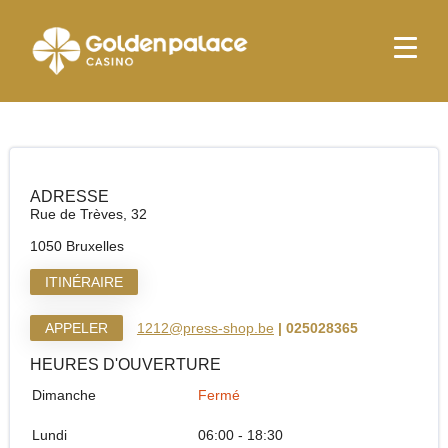
page d'accueil
Relay Bruxelles Luxembourg
Relay Bruxelles Luxembourg
ADRESSE
Rue de Trèves, 32
1050 Bruxelles
ITINÉRAIRE
APPELER
1212@press-shop.be
| 025028365
HEURES D'OUVERTURE
Dimanche
Fermé
Lundi
06:00 - 18:30